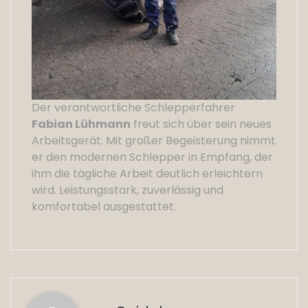
Der verantwortliche Schlepperfahrer
Fabian Lühmann
freut sich über sein neues
Arbeitsgerät. Mit großer Begeisterung nimmt
er den modernen Schlepper in Empfang, der
ihm die tägliche Arbeit deutlich erleichtern
wird. Leistungsstark, zuverlässig und
komfortabel ausgestattet.