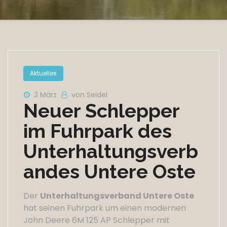
Aktuelles
3 März
von Seidel
Neuer Schlepper
im Fuhrpark des
Unterhaltungsverb
andes Untere Oste
Der
Unterhaltungsverband Untere Oste
hat seinen Fuhrpark um einen modernen
John Deere 6M 125 AP Schlepper mit